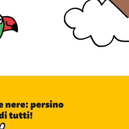
e nere: persino
i tutti!