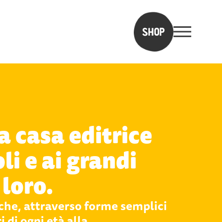
SHOP
 casa editrice
li e ai grandi
loro.
che, attraverso forme semplici
i di ogni età alla