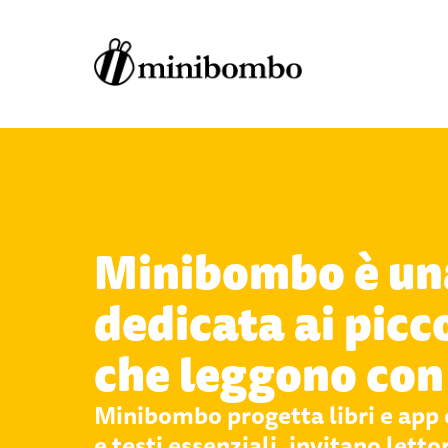
Minibombo è una
dedicata ai picco
che leggono con 
Minibombo progetta libri e app 
e testi essenziali, invitano lettor