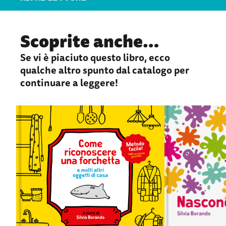
Scoprite anche…
Se vi è piaciuto questo libro, ecco
qualche altro spunto dal catalogo per
continuare a leggere!
Come riconoscere
Nascond
una forchetta
Silvia Boran
Chi si nasconde t
Silvia Borando
gioco? E in mezzo
Nelle nostre case ci sono molti, moltissimi,
invernali? Qualc
oggetti, ma è possibile riconoscerli tutti a
non è certo facile
un primo sguardo? Una guida definitiva per
SCHEDA LIBRO
distinguere i più comuni oggetti domestici,
una volta per tutte… O no?
ACQUISTA
SCHEDA LIBRO