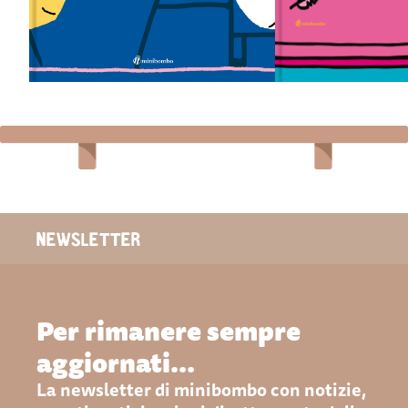
comitiva: avranno pre
SCHEDA LIBRO
quello che serve, o c
stati i soliti sbadati?
ACQUISTA
SCHEDA LIBRO
ACQUISTA
NEWSLETTER
Per rimanere sempre
aggiornati...
La newsletter di minibombo con notizie,