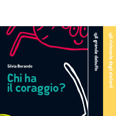
Chi ha il coraggio?
hi ha il coraggio?
Il grande debutto
Il ristorante degli elefanti
Silvia Borando
Una sfida alla paura, un oltraggio al buon
gusto, una sfilata di bestie incomparabilmente
brutte, antipatiche o spaventose. Chi riuscirà
ad affrontarle tutte, pagina dopo pagina?
SCHEDA LIBRO
ACQUISTA