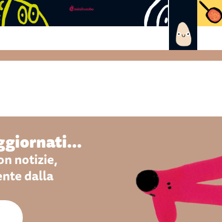
giornati...
n notizie,
ente dalla