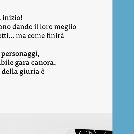
 inizio!
cono dando il loro meglio
lsetti… ma come finirà
i personaggi,
bile gara canora.
 della giuria è