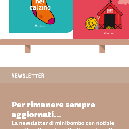
I sette protagonisti di questo
È tempo di andare a dormire pe
libro si trovano alle prese con
animali della fattoria, di andar
un problema piuttosto
dormire nel piccolo fienile ro
comune, che sembra gettarli in
Per primo entra un topo, poi 
un grande sconforto:
gatti, tre cani, quattro galline,
l’improvvisa comparsa di un
cinque maiali e… Ma ci stara
buco nei loro capi di vestiario
tutti?
preferiti!
SCHEDA LIBRO
SCHEDA LIBRO
ACQUISTA
ACQUISTA
NEWSLETTER
Per rimanere sempre
aggiornati...
La newsletter di minibombo con notizie,