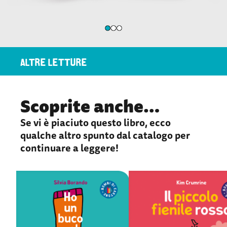
ALTRE LETTURE
Scoprite anche…
Se vi è piaciuto questo libro, ecco
qualche altro spunto dal catalogo per
continuare a leggere!
Ho un buco nel
Il piccolo fieni
calzino
rosso
Silvia Borando
Kim Crumrine