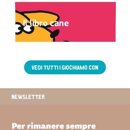
Il libro cane
VEDI TUTTI I GIOCHIAMO CON
NEWSLETTER
Per rimanere sempre