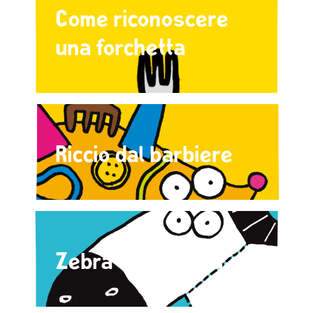
Come riconoscere
una forchetta
Riccio dal barbiere
Zebra dalla sarta