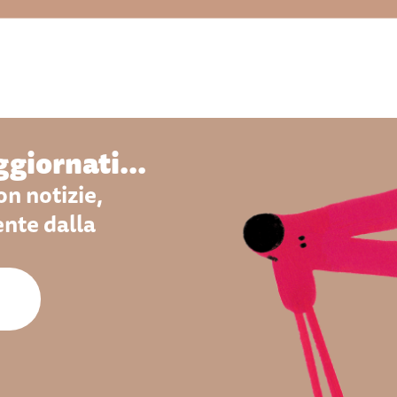
giornati...
n notizie,
ente dalla