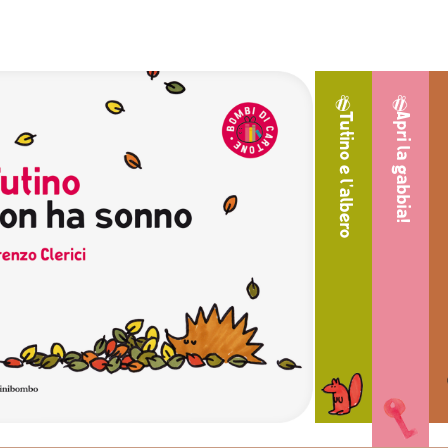
utino non ha sonno
Tutino e l'albero
Apri la gabbia!
orenzo Clerici
tino oggi non ha sonno. Con la sua tuta da
so prova uno a uno i giacigli che trova lungo
 cammino. Riuscirà ad appisolarsi finalmente?
SCHEDA LIBRO
ACQUISTA