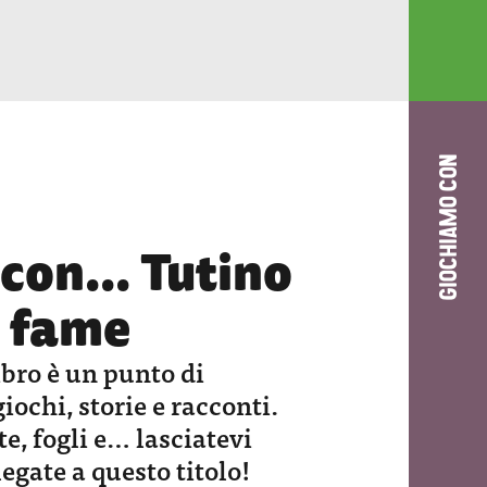
GIOCHIAMO CON
con... Tutino
i fame
bro è un punto di
iochi, storie e racconti.
e, fogli e… lasciatevi
legate a questo titolo!