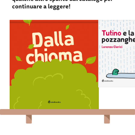
continuare a leggere!
Dalla chioma
Tutino e
pozzan
Paolo Chiarinotti, Silvia
Borando, Chiara Vignocchi
Lorenzo Cler
Un albero alto e maestoso. Una bella
… Che pozzanghera
castagna che spunta tra le foglie. Un topo da
Tutino oggi indo
terra pregusta già il suo pranzetto. Non gli
da anatroccolo: 
resta che agitare la pianta per conquistare il
di sguazzare e sal
bottino ma… sarà davvero così facile?
d’acqua!
SCHEDA LIBRO
SCHEDA LIBRO
ACQUISTA
ACQUISTA