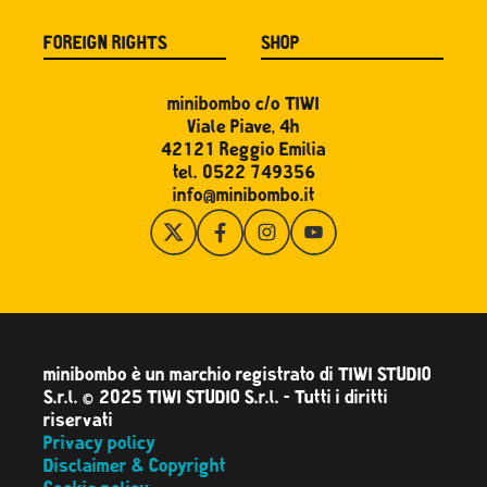
FOREIGN RIGHTS
SHOP
minibombo c/o TIWI
Viale Piave, 4h
42121 Reggio Emilia
tel. 0522 749356
info@minibombo.it
minibombo è un marchio registrato di TIWI STUDIO
S.r.l. © 2025 TIWI STUDIO S.r.l. - Tutti i diritti
riservati
Privacy policy
Disclaimer & Copyright